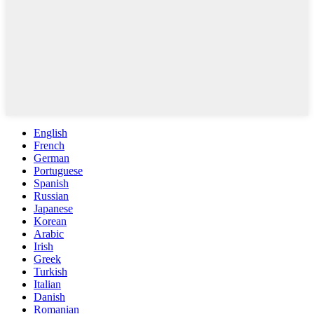
English
French
German
Portuguese
Spanish
Russian
Japanese
Korean
Arabic
Irish
Greek
Turkish
Italian
Danish
Romanian