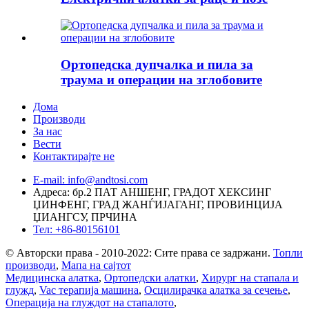
Ортопедска дупчалка и пила за
траума и операции на зглобовите
Дома
Производи
За нас
Вести
Контактирајте не
E-mail: info@andtosi.com
Адреса: бр.2 ПАТ АНШЕНГ, ГРАДОТ ХЕКСИНГ
ЏИНФЕНГ, ГРАД ЖАНЃИЈАГАНГ, ПРОВИНЦИЈА
ЏИАНГСУ, ПРЧИНА
Тел: +86-80156101
© Авторски права - 2010-2022: Сите права се задржани.
Топли
производи
,
Мапа на сајтот
Медицинска алатка
,
Ортопедски алатки
,
Хирург на стапала и
глужд
,
Vac терапија машина
,
Осцилирачка алатка за сечење
,
Операција на глуждот на стапалото
,