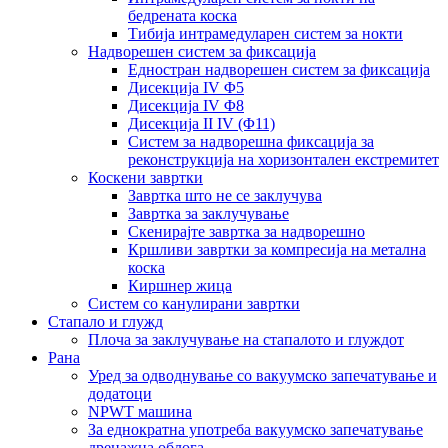
бедрената коска
Тибија интрамедуларен систем за нокти
Надворешен систем за фиксација
Едностран надворешен систем за фиксација
Дисекција IV Φ5
Дисекција IV Φ8
Дисекција II IV (Φ11)
Систем за надворешна фиксација за
реконструкција на хоризонтален екстремитет
Коскени завртки
Завртка што не се заклучува
Завртка за заклучување
Скенирајте завртка за надворешно
Кршливи завртки за компресија на метална
коска
Киршнер жица
Систем со канулирани завртки
Стапало и глужд
Плоча за заклучување на стапалото и глуждот
Рана
Уред за одводнување со вакуумско запечатување и
додатоци
NPWT машина
За еднократна употреба вакуумско запечатување
дренажна облога