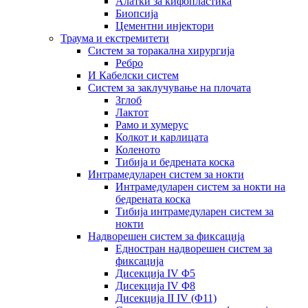
Алатки за кифопластика
Биопсија
Цементни инјектори
Траума и екстремитети
Систем за торакална хирургија
Ребро
И Кабелски систем
Систем за заклучување на плочата
Зглоб
Лактот
Рамо и хумерус
Колкот и карлицата
Коленото
Тибија и бедрената коска
Интрамедуларен систем за нокти
Интрамедуларен систем за нокти на
бедрената коска
Тибија интрамедуларен систем за
нокти
Надворешен систем за фиксација
Едностран надворешен систем за
фиксација
Дисекција IV Φ5
Дисекција IV Φ8
Дисекција II IV (Φ11)