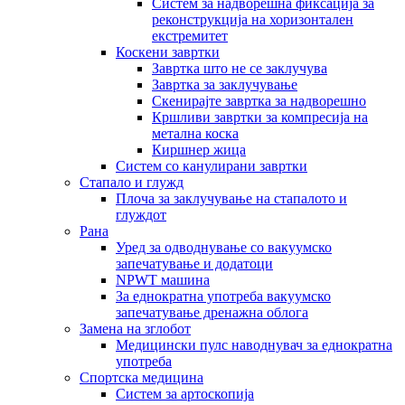
Систем за надворешна фиксација за
реконструкција на хоризонтален
екстремитет
Коскени завртки
Завртка што не се заклучува
Завртка за заклучување
Скенирајте завртка за надворешно
Кршливи завртки за компресија на
метална коска
Киршнер жица
Систем со канулирани завртки
Стапало и глужд
Плоча за заклучување на стапалото и
глуждот
Рана
Уред за одводнување со вакуумско
запечатување и додатоци
NPWT машина
За еднократна употреба вакуумско
запечатување дренажна облога
Замена на зглобот
Медицински пулс наводнувач за еднократна
употреба
Спортска медицина
Систем за артоскопија