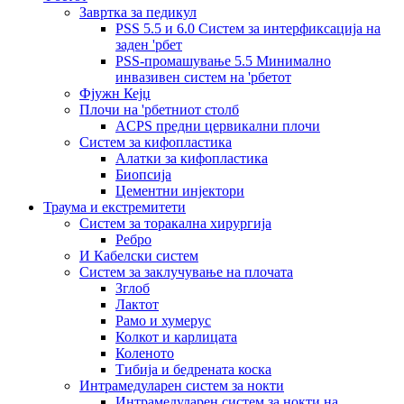
Завртка за педикул
PSS 5.5 и 6.0 Систем за интерфиксација на
заден 'рбет
PSS-промашување 5.5 Минимално
инвазивен систем на 'рбетот
Фјужн Кејџ
Плочи на 'рбетниот столб
ACPS предни цервикални плочи
Систем за кифопластика
Алатки за кифопластика
Биопсија
Цементни инјектори
Траума и екстремитети
Систем за торакална хирургија
Ребро
И Кабелски систем
Систем за заклучување на плочата
Зглоб
Лактот
Рамо и хумерус
Колкот и карлицата
Коленото
Тибија и бедрената коска
Интрамедуларен систем за нокти
Интрамедуларен систем за нокти на