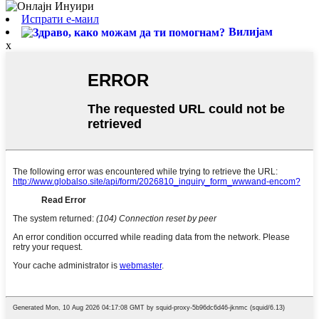
Испрати е-маил
Вилијам
x