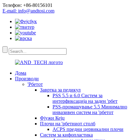
Телефон: +86-80156101
E-mail: info@andtosi.com
Дома
Производи
'Рбетот
Завртка за педикул
PSS 5.5 и 6.0 Систем за
интерфиксација на заден 'рбет
PSS-промашување 5.5 Минимално
инвазивен систем на 'рбетот
Фјужн Кејџ
Плочи на 'рбетниот столб
ACPS предни цервикални плочи
Систем за кифопластика