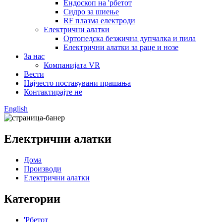
Ендоскоп на 'рбетот
Сидро за шиење
RF плазма електроди
Електрични алатки
Ортопедска безжична дупчалка и пила
Електрични алатки за раце и нозе
За нас
Компанијата VR
Вести
Најчесто поставувани прашања
Контактирајте не
English
Електрични алатки
Дома
Производи
Електрични алатки
Категории
'Рбетот