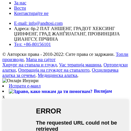
За нас
Вести
Контактирајте не
E-mail: info@andtosi.com
Адреса: бр.2 ПАТ АНШЕНГ, ГРАДОТ ХЕКСИНГ
ЏИНФЕНГ, ГРАД ЖАНЃИЈАГАНГ, ПРОВИНЦИЈА
ЏИАНГСУ, ПРЧИНА
Тел: +86-80156101
© Авторски права - 2010-2022: Сите права се задржани.
Топли
производи
,
Мапа на сајтот
Хирург на стапала и глужд
,
Vac терапија машина
,
Ортопедски
алатки
,
Операција на глуждот на стапалото
,
Осцилирачка
алатка за сечење
,
Медицинска алатка
,
Испрати е-маил
Вилијам
x