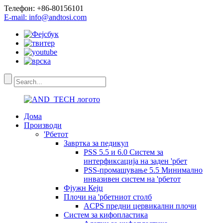
Телефон: +86-80156101
E-mail: info@andtosi.com
Дома
Производи
'Рбетот
Завртка за педикул
PSS 5.5 и 6.0 Систем за
интерфиксација на заден 'рбет
PSS-промашување 5.5 Минимално
инвазивен систем на 'рбетот
Фјужн Кејџ
Плочи на 'рбетниот столб
ACPS предни цервикални плочи
Систем за кифопластика