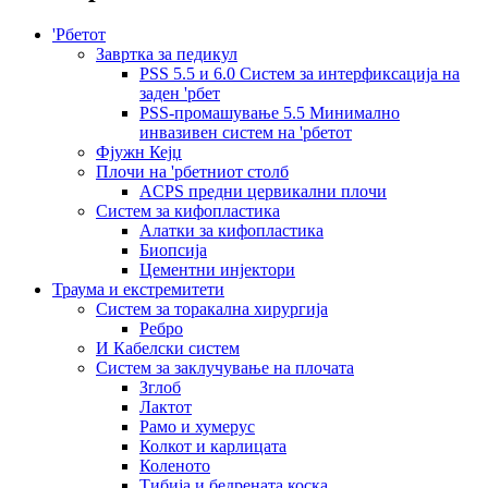
'Рбетот
Завртка за педикул
PSS 5.5 и 6.0 Систем за интерфиксација на
заден 'рбет
PSS-промашување 5.5 Минимално
инвазивен систем на 'рбетот
Фјужн Кејџ
Плочи на 'рбетниот столб
ACPS предни цервикални плочи
Систем за кифопластика
Алатки за кифопластика
Биопсија
Цементни инјектори
Траума и екстремитети
Систем за торакална хирургија
Ребро
И Кабелски систем
Систем за заклучување на плочата
Зглоб
Лактот
Рамо и хумерус
Колкот и карлицата
Коленото
Тибија и бедрената коска