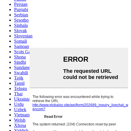
Persian
Punjabi
Serbian
Sesotho
Sinhala
Slovak
Slovenian
Somali
Samoan
Scots Gaelic
Shona
Sindhi
Sundanese
Swahili
Tajik
Tamil
Telugu
Thai
Ukrainian
Urdu
Uzbek
Vietnamese
Welsh
Xhosa
Yiddish