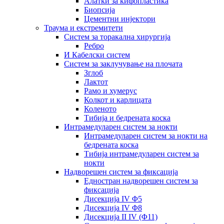
Алатки за кифопластика
Биопсија
Цементни инјектори
Траума и екстремитети
Систем за торакална хирургија
Ребро
И Кабелски систем
Систем за заклучување на плочата
Зглоб
Лактот
Рамо и хумерус
Колкот и карлицата
Коленото
Тибија и бедрената коска
Интрамедуларен систем за нокти
Интрамедуларен систем за нокти на
бедрената коска
Тибија интрамедуларен систем за
нокти
Надворешен систем за фиксација
Едностран надворешен систем за
фиксација
Дисекција IV Φ5
Дисекција IV Φ8
Дисекција II IV (Φ11)