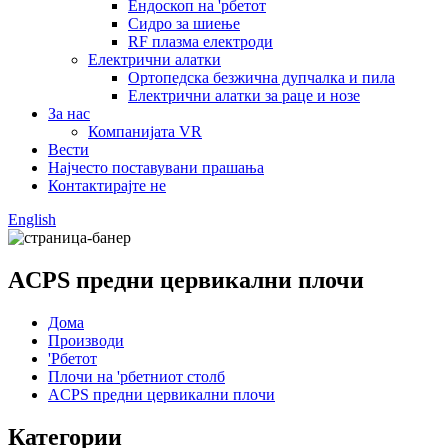
Ендоскоп на 'рбетот
Сидро за шиење
RF плазма електроди
Електрични алатки
Ортопедска безжична дупчалка и пила
Електрични алатки за раце и нозе
За нас
Компанијата VR
Вести
Најчесто поставувани прашања
Контактирајте не
English
ACPS предни цервикални плочи
Дома
Производи
'Рбетот
Плочи на 'рбетниот столб
ACPS предни цервикални плочи
Категории