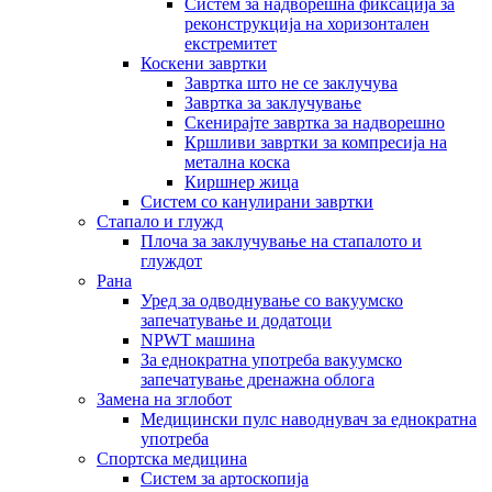
Систем за надворешна фиксација за
реконструкција на хоризонтален
екстремитет
Коскени завртки
Завртка што не се заклучува
Завртка за заклучување
Скенирајте завртка за надворешно
Кршливи завртки за компресија на
метална коска
Киршнер жица
Систем со канулирани завртки
Стапало и глужд
Плоча за заклучување на стапалото и
глуждот
Рана
Уред за одводнување со вакуумско
запечатување и додатоци
NPWT машина
За еднократна употреба вакуумско
запечатување дренажна облога
Замена на зглобот
Медицински пулс наводнувач за еднократна
употреба
Спортска медицина
Систем за артоскопија