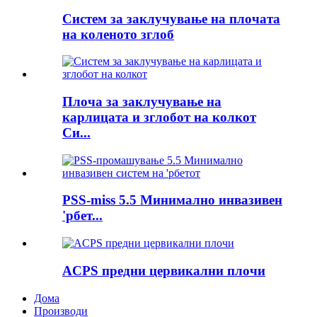
Систем за заклучување на плочата
на коленото зглоб
Плоча за заклучување на
карлицата и зглобот на колкот
Си...
PSS-miss 5.5 Минимално инвазивен
'рбет...
ACPS предни цервикални плочи
Дома
Производи