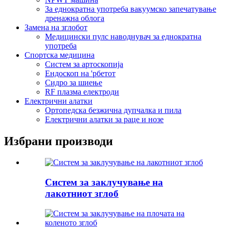
За еднократна употреба вакуумско запечатување
дренажна облога
Замена на зглобот
Медицински пулс наводнувач за еднократна
употреба
Спортска медицина
Систем за артоскопија
Ендоскоп на 'рбетот
Сидро за шиење
RF плазма електроди
Електрични алатки
Ортопедска безжична дупчалка и пила
Електрични алатки за раце и нозе
Избрани производи
Систем за заклучување на
лакотниот зглоб