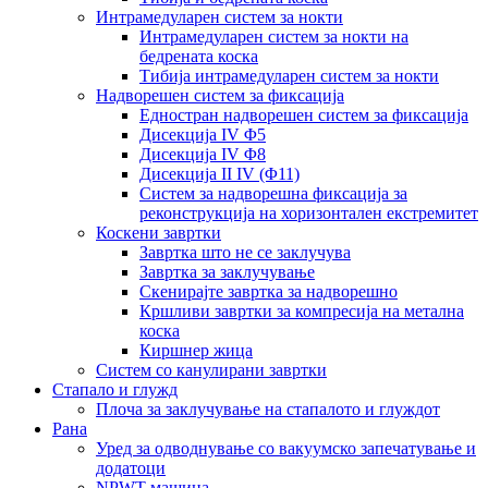
Интрамедуларен систем за нокти
Интрамедуларен систем за нокти на
бедрената коска
Тибија интрамедуларен систем за нокти
Надворешен систем за фиксација
Едностран надворешен систем за фиксација
Дисекција IV Φ5
Дисекција IV Φ8
Дисекција II IV (Φ11)
Систем за надворешна фиксација за
реконструкција на хоризонтален екстремитет
Коскени завртки
Завртка што не се заклучува
Завртка за заклучување
Скенирајте завртка за надворешно
Кршливи завртки за компресија на метална
коска
Киршнер жица
Систем со канулирани завртки
Стапало и глужд
Плоча за заклучување на стапалото и глуждот
Рана
Уред за одводнување со вакуумско запечатување и
додатоци
NPWT машина